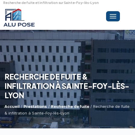
Recherche de fuite et infiltration sur Sainte-Foy-lès-Lyon
Toggle
navigation
LA SOCIÉTÉ
PRESTATIONS
RECHERCHE DE FUITE &
INFILTRATION À SAINTE-FOY-LÈS-
MINI-GRUE ARAIGNÉE
LYON
Dépannage Vitrages
Vitrine Magasin
Accueil
/
Prestations
/
Recherche de fuite
/ Recherche de fuite
& infiltration à Sainte-Foy-lès-Lyon
RÉFÉRENCES
Expertise Bris De Glace
Capacité De Levage
Recherche De Fuite
Accès Difficiles