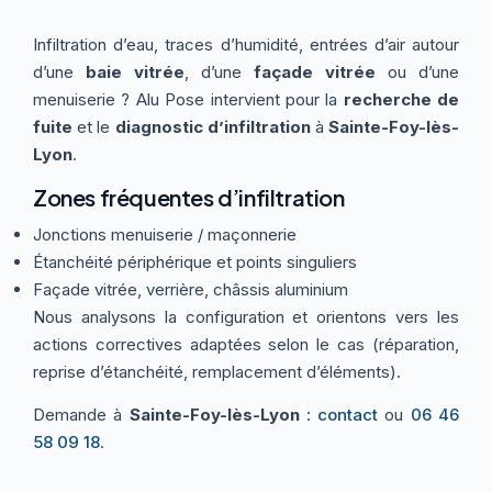
Thermographie
ACTUALITÉS
Nos Formules
Infiltration d’eau, traces d’humidité, entrées d’air autour
d’une
baie vitrée
, d’une
façade vitrée
ou d’une
menuiserie ? Alu Pose intervient pour la
recherche de
CONTACT
fuite
et le
diagnostic d’infiltration
à
Sainte-Foy-lès-
Lyon
.
ETRE RAPPELÉ
Zones fréquentes d’infiltration
Jonctions menuiserie / maçonnerie
Étanchéité périphérique et points singuliers
Façade vitrée, verrière, châssis aluminium
Nous analysons la configuration et orientons vers les
actions correctives adaptées selon le cas (réparation,
reprise d’étanchéité, remplacement d’éléments).
Demande à
Sainte-Foy-lès-Lyon
:
contact
ou
06 46
58 09 18
.