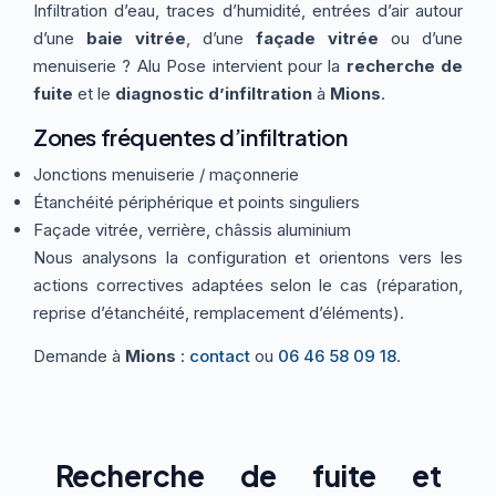
Infiltration d’eau, traces d’humidité, entrées d’air autour
Thermographie
ACTUALITÉS
Nos Formules
d’une
baie vitrée
, d’une
façade vitrée
ou d’une
menuiserie ? Alu Pose intervient pour la
recherche de
fuite
et le
diagnostic d’infiltration
à
Mions
.
CONTACT
Zones fréquentes d’infiltration
Jonctions menuiserie / maçonnerie
ETRE RAPPELÉ
Étanchéité périphérique et points singuliers
Façade vitrée, verrière, châssis aluminium
Nous analysons la configuration et orientons vers les
actions correctives adaptées selon le cas (réparation,
reprise d’étanchéité, remplacement d’éléments).
Demande à
Mions
:
contact
ou
06 46 58 09 18
.
Recherche de fuite et