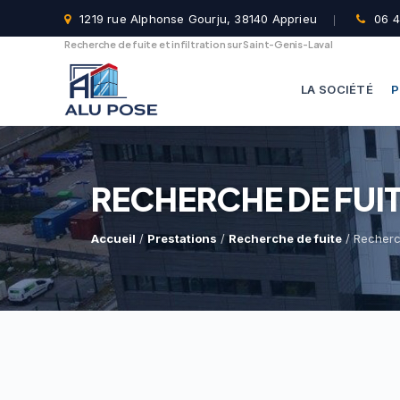
1219 rue Alphonse Gourju, 38140 Apprieu
06 4
Recherche de fuite et infiltration sur Saint-Genis-Laval
LA SOCIÉTÉ
P
RECHERCHE DE FUIT
Accueil
/
Prestations
/
Recherche de fuite
/ Recherch