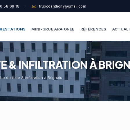
6 58 09 18
fruocoanthony@gmail.com
RESTATIONS
MINI-GRUE ARAIGNÉE
RÉFÉRENCES
ACTUAL
Dépannage Vitrages
Capacité De Levage
E & INFILTRATION À BRIG
Vitrine Magasin
Accès Difficiles
Expertise Bris De Glace
Nos Formules
e de fuite & infiltration à Brignais
Recherche De Fuite
Thermographie