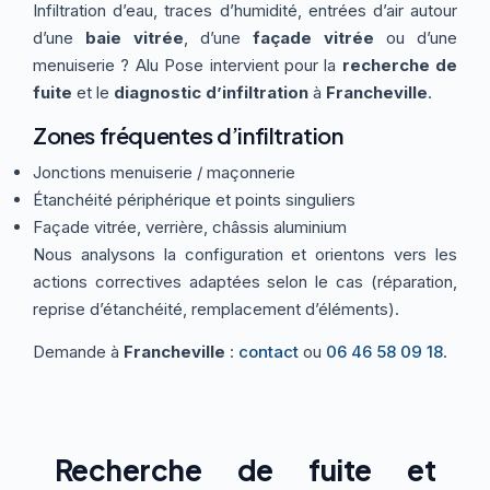
Infiltration d’eau, traces d’humidité, entrées d’air autour
Thermographie
ACTUALITÉS
Nos Formules
d’une
baie vitrée
, d’une
façade vitrée
ou d’une
menuiserie ? Alu Pose intervient pour la
recherche de
fuite
et le
diagnostic d’infiltration
à
Francheville
.
CONTACT
Zones fréquentes d’infiltration
Jonctions menuiserie / maçonnerie
ETRE RAPPELÉ
Étanchéité périphérique et points singuliers
Façade vitrée, verrière, châssis aluminium
Nous analysons la configuration et orientons vers les
actions correctives adaptées selon le cas (réparation,
reprise d’étanchéité, remplacement d’éléments).
Demande à
Francheville
:
contact
ou
06 46 58 09 18
.
Recherche de fuite et