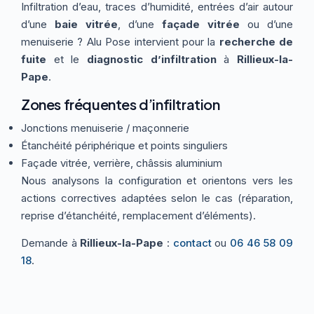
Infiltration d’eau, traces d’humidité, entrées d’air autour
Thermographie
ACTUALITÉS
Nos Formules
d’une
baie vitrée
, d’une
façade vitrée
ou d’une
menuiserie ? Alu Pose intervient pour la
recherche de
fuite
et le
diagnostic d’infiltration
à
Rillieux-la-
CONTACT
Pape
.
Zones fréquentes d’infiltration
ETRE RAPPELÉ
Jonctions menuiserie / maçonnerie
Étanchéité périphérique et points singuliers
Façade vitrée, verrière, châssis aluminium
Nous analysons la configuration et orientons vers les
actions correctives adaptées selon le cas (réparation,
reprise d’étanchéité, remplacement d’éléments).
Demande à
Rillieux-la-Pape
:
contact
ou
06 46 58 09
18
.