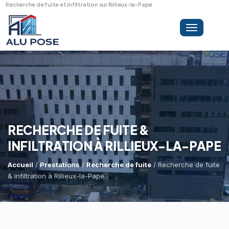
Recherche de fuite et infiltration sur Rillieux-la-Pape
Toggle
navigation
LA SOCIÉTÉ
PRESTATIONS
RECHERCHE DE FUITE &
INFILTRATION À RILLIEUX-LA-PAPE
MINI-GRUE ARAIGNÉE
Dépannage Vitrages
Accueil
/
Prestations
/
Recherche de fuite
/ Recherche de fuite
& infiltration à Rillieux-la-Pape
Vitrine Magasin
RÉFÉRENCES
Expertise Bris De Glace
Capacité De Levage
Recherche De Fuite
Accès Difficiles